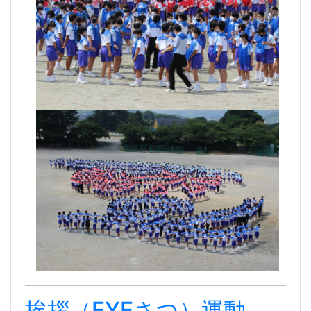
挨拶（EYEさつ）運動