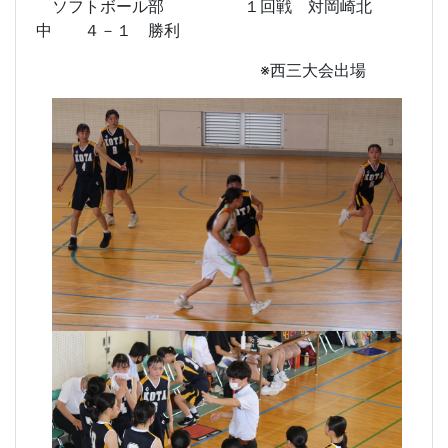
ソフトボール部 １回戦 対岡崎北
中 ４－１ 勝利
※西三大会出場