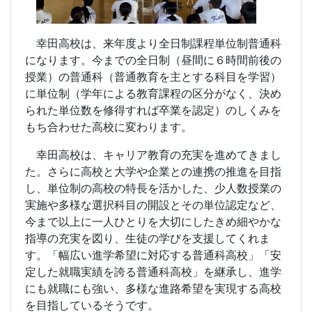
幸田高校は、来年度より全日制課程単位制普通科
になります。今までの全日制（昼間に６時間前後の
授業）の普通科（普通教育を主とする科目を学習）
に単位制（学年による教育課程の区分がなく、決め
られた単位数を修得すれば卒業を認定）のしくみを
もち合わせた高校に変わります。
幸田高校は、キャリア教育の充実を進めてきまし
た。さらに高校と大学や企業との連携の推進を目指
し、単位制の高校の特長を活かした、少人数授業の
実施や多様な選択科目の開設とその単位認定など、
今まで以上に一人ひとりを大切にしたきめ細やかな
指導の充実を図り、生徒の学びを支援してくれま
す。「幅広い進学希望に対応する普通科高校」「安
定した就職実績を誇る普通科高校」を継承し、進学
にも就職にも強い、多様な進路希望を実現する高校
を目指しているそうです。