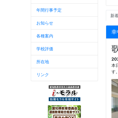
年間行事予定
新
お知らせ
幸
各種案内
学校評価
20
所在地
本
す
リンク