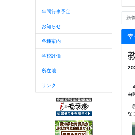
年間行事予定
新
お知らせ
幸
各種案内
学校評価
20
所在地
リンク
今
由
教
な